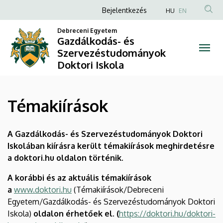
Témakiírások
Ugrás
Anonim
Bejelentkezés
HU
EN
a
Felhasználói
|
tartalomra
Debreceni Egyetem
fiók
Gazdálkodás- és
Gazdálkodás-
Szervezéstudományok
menüje
Doktori Iskola
és
Szervezéstudományok
Témakiírások
Doktori
Iskola
A Gazdálkodás- és Szervezéstudományok Doktori
Iskolában kiírásra került témakiírások meghirdetésre
a doktori.hu oldalon történik.
A korábbi és az aktuális témakiírások
a
www.doktori.hu
(Témakiírások/Debreceni
Egyetem/Gazdálkodás- és Szervezéstudományok Doktori
Iskola)
oldalon érhetőek el. (
https://doktori.hu/doktori-