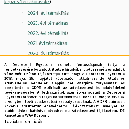
kepzes/temakiirasok/
)
2024. évi témakiírás
2023. évi témakiírás
2022. évi témakiírás
2021. évi témakiírás
2020. évi témakiírás
2019. évi témakiírás
A Debreceni Egyetem kiemelt fontosságúnak tartja a
rendelkezésére bocsátott, illetve birtokába jutott személyes adatok
2018. évi témakiírás
védelmét. Ezúton tájékoztatjuk Önt, hogy a Debreceni Egyetem a
2018. május 25. napjától kötelezően alkalmazandó Általános
2017. évi témakiírás
Adatvédelmi Rendelet alapján felülvizsgálta folyamatait és
beépítette a GDPR előírásait az adatkezelési és adatvédelmi
tevékenységébe. A felhasználók személyes adatait a Debreceni
2016. évi témakiírás
Egyetem korábban is teljes körültekintéssel kezelte, megfelelve az
érvényben lévő adatkezelési szabályozásoknak. A GDPR előírásait
2015. évi témakiírás
követve frissítettük Adatvédelmi Tájékoztatónkat, amelyet az
alábbi linkre kattintva olvashat el:
Adatkezelési tájékoztató.
DE
2014. évi témakiírás
Kancellária WAV Központ
További információk
2013. évi témakiírás