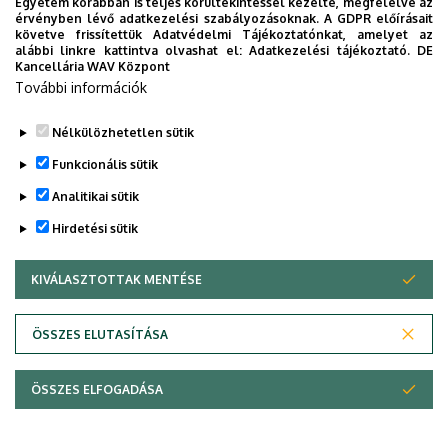
el:
https://hdl.handle.net/2437/2299
Egyetem korábban is teljes körültekintéssel kezelte, megfelelve az
érvényben lévő adatkezelési szabályozásoknak. A GDPR előírásait
követve frissítettük Adatvédelmi Tájékoztatónkat, amelyet az
alábbi linkre kattintva olvashat el:
Adatkezelési tájékoztató.
DE
Kancellária WAV Központ
További információk
Nélkülözhetetlen sütik
Funkcionális sütik
Analitikai sütik
Hirdetési sütik
KIVÁLASZTOTTAK MENTÉSE
WITHDRAW CONSENT
Adatvédelem
Adatvédelem
ÖSSZES ELUTASÍTÁSA
Technikai információk
ÖSSZES ELFOGADÁSA
Szerzői jog &másolat; @év @szervezet @verzió