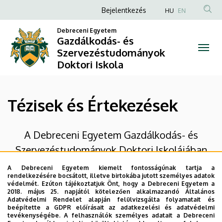
Tézisek
Ugrás
Anonim
Bejelentkezés
HU
EN
a
Felhasználói
és
tartalomra
Debreceni Egyetem
fiók
Gazdálkodás- és
Értekezések
Szervezéstudományok
menüje
Doktori Iskola
|
Gazdálkodás-
Tézisek és Értekezések
és
Szervezéstudományok
A Debreceni Egyetem Gazdálkodás- és
Doktori
Szervezéstudományok Doktori Iskolájában
készült disszertációkat és tézisfüzeteket a
Iskola
A Debreceni Egyetem kiemelt fontosságúnak tartja a
rendelkezésére bocsátott, illetve birtokába jutott személyes adatok
Debreceni Egyetem Elektronikus
védelmét. Ezúton tájékoztatjuk Önt, hogy a Debreceni Egyetem a
2018. május 25. napjától kötelezően alkalmazandó Általános
Archívuma (DEA)
tárolja digitálisan, melyek
Adatvédelmi Rendelet alapján felülvizsgálta folyamatait és
az alábbi linken érhetők
beépítette a GDPR előírásait az adatkezelési és adatvédelmi
tevékenységébe. A felhasználók személyes adatait a Debreceni