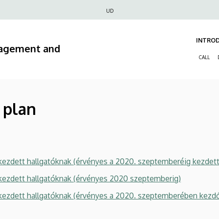
Felső
UD
navigáció
INTRO
nagement and
CALL
 plan
 kezdett hallgatóknak (érvényes a 2020. szeptemberéig kezdet
n kezdett hallgatóknak (érvényes 2020 szeptemberig)
n kezdett hallgatóknak (érvényes a 2020. szeptemberében kezd