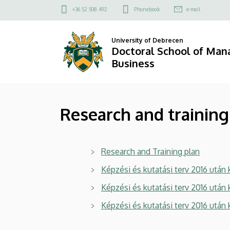
Research
Skip
Felső
+36 52 508 492
Phonebook
e-mail
to
kapcsolat
and
main
menü
University of Debrecen
content
training
Doctoral School of Ma
Business
plan
|
Research and training
Doctoral
School
Research and Training plan
of
Képzési és kutatási terv 2016 után
Management
Képzési és kutatási terv 2016 utá
and
Képzési és kutatási terv 2016 utá
Business