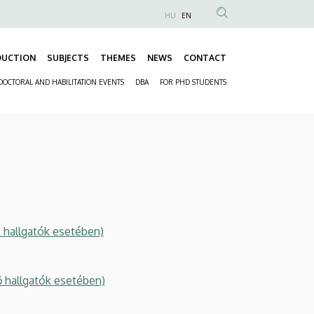
HU
EN
Anonim
Felhasználói
DUCTION
SUBJECTS
THEMES
NEWS
CONTACT
fiók
Fő
menüje
DOCTORAL AND HABILITATION EVENTS
DBA
FOR PHD STUDENTS
navigáció
Másodlagos
navigáció
t hallgatók esetében)
ő hallgatók esetében)