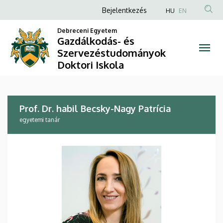
Prof.
Ugrás
Anonim
Bejelentkezés
HU
EN
a
Felhasználói
Dr.
tartalomra
Debreceni Egyetem
fiók
Gazdálkodás- és
habil
Szervezéstudományok
menüje
Doktori Iskola
Becsky-
Nagy
Patrícia
Prof. Dr. habil Becsky-Nagy Patrícia
egyetemi tanár
|
Gazdálkodás-
és
Szervezéstudományok
Doktori