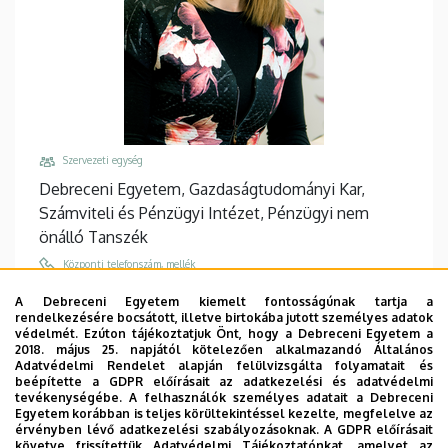
Iskola
Szervezeti egység
Debreceni Egyetem, Gazdaságtudományi Kar,
Számviteli és Pénzügyi Intézet, Pénzügyi nem
önálló Tanszék
Központi telefonszám, mellék
+36 52 512 900
/
88567
A Debreceni Egyetem kiemelt fontosságúnak tartja a
rendelkezésére bocsátott, illetve birtokába jutott személyes adatok
Email
védelmét. Ezúton tájékoztatjuk Önt, hogy a Debreceni Egyetem a
becsky.nagy.patricia@econ.unideb.hu
2018. május 25. napjától kötelezően alkalmazandó Általános
Adatvédelmi Rendelet alapján felülvizsgálta folyamatait és
Cím
beépítette a GDPR előírásait az adatkezelési és adatvédelmi
tevékenységébe. A felhasználók személyes adatait a Debreceni
4032 Debrecen, Böszörményi út 138.
Egyetem korábban is teljes körültekintéssel kezelte, megfelelve az
érvényben lévő adatkezelési szabályozásoknak. A GDPR előírásait
Épület, emelet, ajtó
követve frissítettük Adatvédelmi Tájékoztatónkat, amelyet az